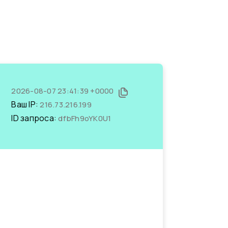
2026-08-07 23:41:39 +0000
Ваш IP:
216.73.216.199
ID запроса:
dfbFh9oYK0U1