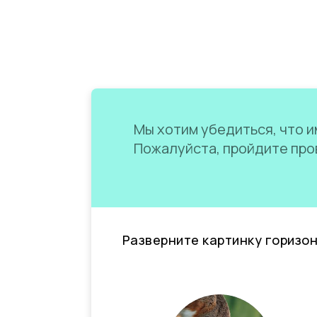
Мы хотим убедиться, что им
Пожалуйста, пройдите пров
Разверните картинку горизо