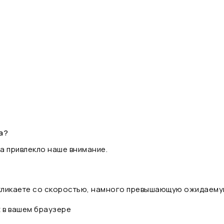
а?
а привлекло наше внимание.
 кликаете со скоростью, намного превышающую ожидаему
t в вашем браузере