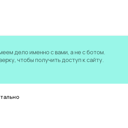
еем дело именно с вами, а не с ботом.
ерку, чтобы получить доступ к сайту.
нтально