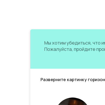
Мы хотим убедиться, что им
Пожалуйста, пройдите пров
Разверните картинку горизо