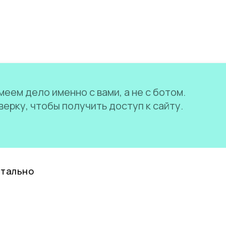
еем дело именно с вами, а не с ботом.
ерку, чтобы получить доступ к сайту.
нтально