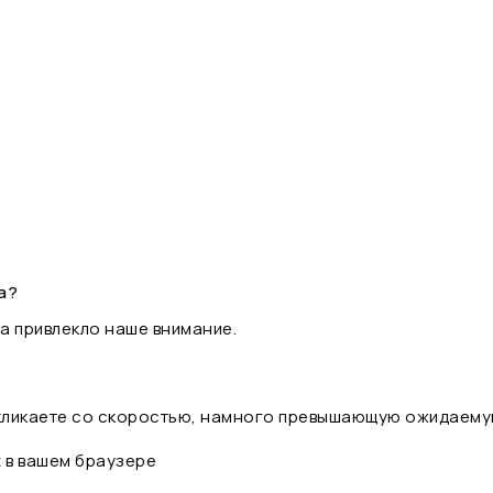
а?
а привлекло наше внимание.
 кликаете со скоростью, намного превышающую ожидаему
t в вашем браузере