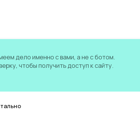
еем дело именно с вами, а не с ботом.
ерку, чтобы получить доступ к сайту.
нтально