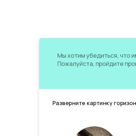
Мы хотим убедиться, что им
Пожалуйста, пройдите пров
Разверните картинку горизо