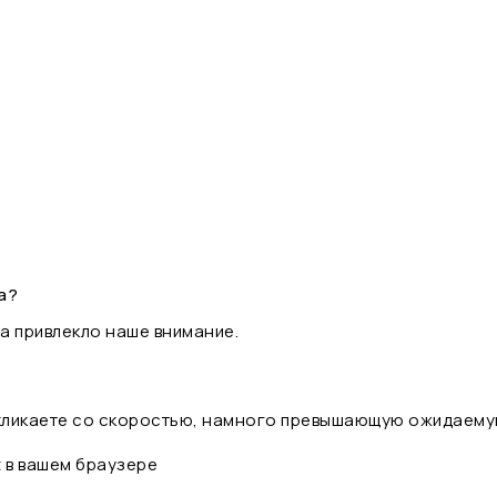
а?
а привлекло наше внимание.
 кликаете со скоростью, намного превышающую ожидаему
t в вашем браузере