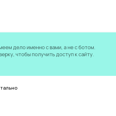
еем дело именно с вами, а не с ботом.
ерку, чтобы получить доступ к сайту.
нтально