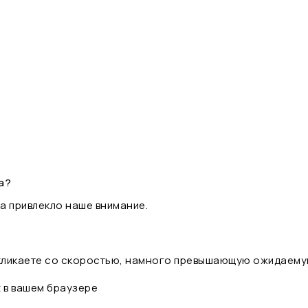
а?
а привлекло наше внимание.
 кликаете со скоростью, намного превышающую ожидаему
t в вашем браузере