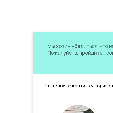
Мы хотим убедиться, что им
Пожалуйста, пройдите пров
Разверните картинку горизо