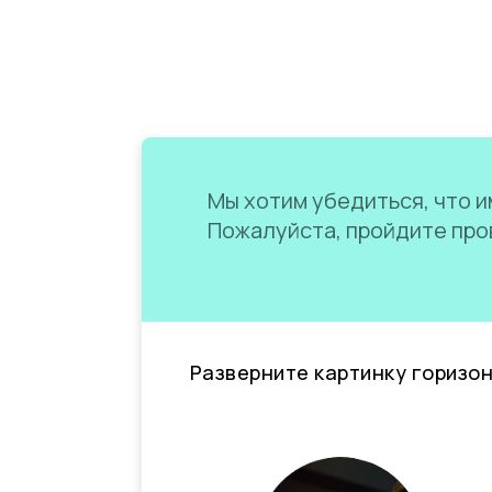
Мы хотим убедиться, что им
Пожалуйста, пройдите пров
Разверните картинку горизо