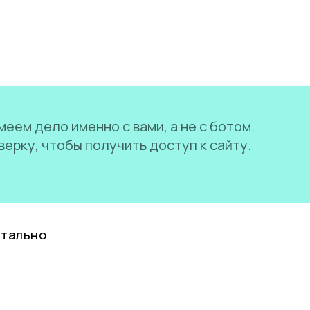
еем дело именно с вами, а не с ботом.
ерку, чтобы получить доступ к сайту.
нтально