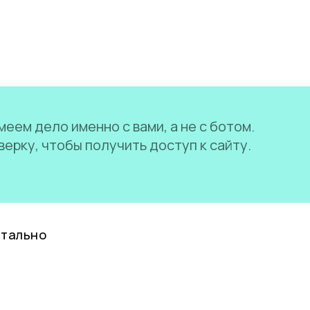
еем дело именно с вами, а не с ботом.
ерку, чтобы получить доступ к сайту.
нтально