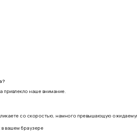
а?
а привлекло наше внимание.
 кликаете со скоростью, намного превышающую ожидаему
t в вашем браузере