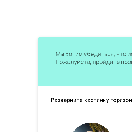
Мы хотим убедиться, что им
Пожалуйста, пройдите пров
Разверните картинку горизо