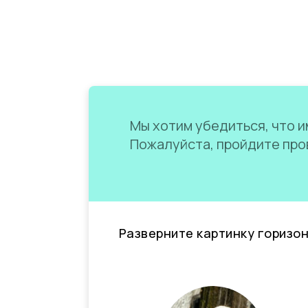
Мы хотим убедиться, что им
Пожалуйста, пройдите пров
Разверните картинку горизо