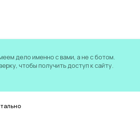
еем дело именно с вами, а не с ботом.
ерку, чтобы получить доступ к сайту.
нтально