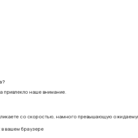
а?
а привлекло наше внимание.
 кликаете со скоростью, намного превышающую ожидаему
t в вашем браузере