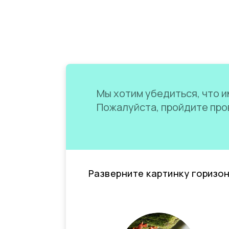
Мы хотим убедиться, что им
Пожалуйста, пройдите пров
Разверните картинку горизо