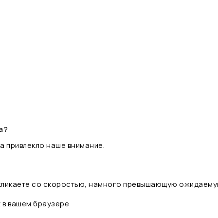
а?
а привлекло наше внимание.
 кликаете со скоростью, намного превышающую ожидаему
t в вашем браузере