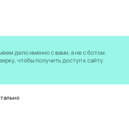
еем дело именно с вами, а не с ботом.
ерку, чтобы получить доступ к сайту.
нтально