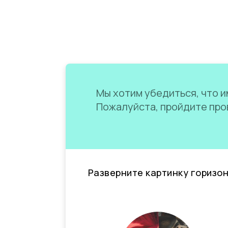
Мы хотим убедиться, что им
Пожалуйста, пройдите пров
Разверните картинку горизо