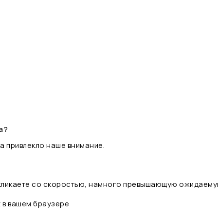
а?
а привлекло наше внимание.
 кликаете со скоростью, намного превышающую ожидаему
t в вашем браузере