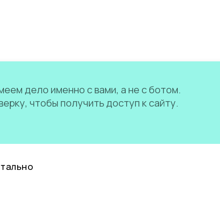
еем дело именно с вами, а не с ботом.
ерку, чтобы получить доступ к сайту.
нтально