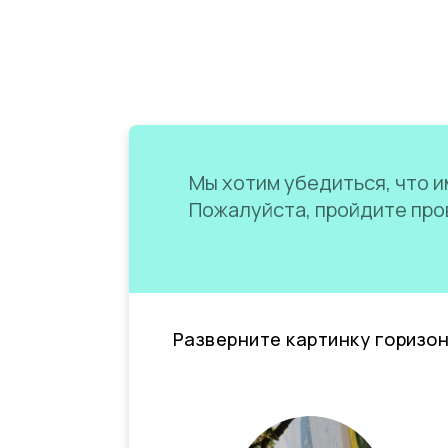
Мы хотим убедиться, что им
Пожалуйста, пройдите пров
Разверните картинку горизо