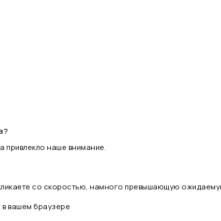
а?
а привлекло наше внимание.
 кликаете со скоростью, намного превышающую ожидаему
t в вашем браузере