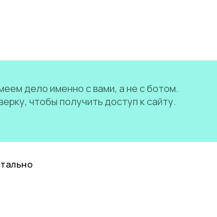
еем дело именно с вами, а не с ботом.
ерку, чтобы получить доступ к сайту.
нтально