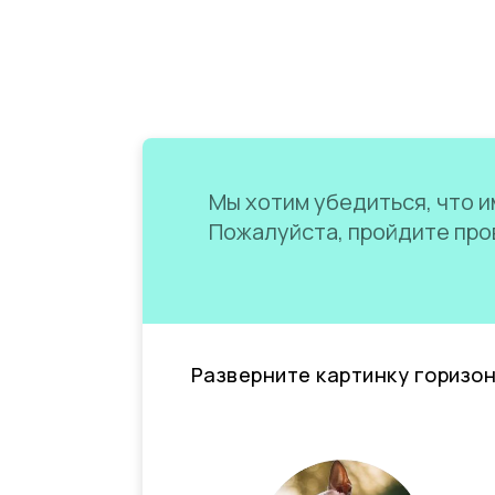
Мы хотим убедиться, что им
Пожалуйста, пройдите пров
Разверните картинку горизо