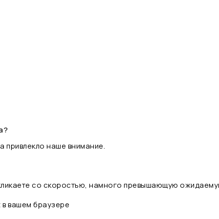
а?
а привлекло наше внимание.
 кликаете со скоростью, намного превышающую ожидаему
t в вашем браузере