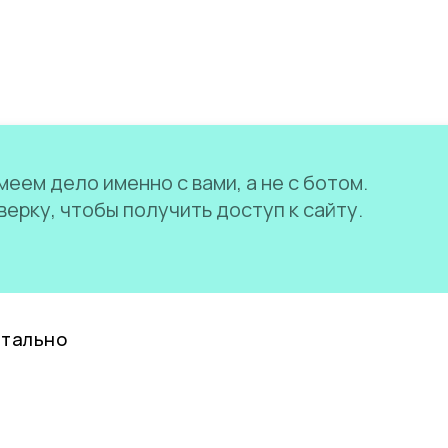
еем дело именно с вами, а не с ботом.
ерку, чтобы получить доступ к сайту.
нтально