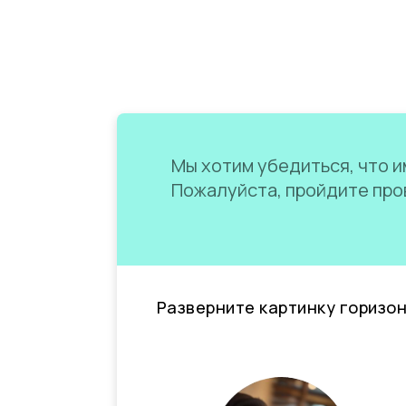
Мы хотим убедиться, что им
Пожалуйста, пройдите пров
Разверните картинку горизо