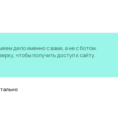
еем дело именно с вами, а не с ботом.
ерку, чтобы получить доступ к сайту.
нтально