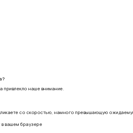
а?
а привлекло наше внимание.
 кликаете со скоростью, намного превышающую ожидаему
t в вашем браузере