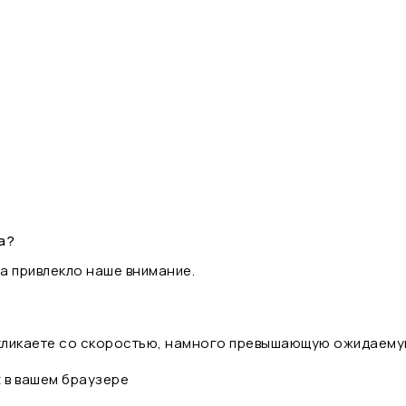
а?
а привлекло наше внимание.
 кликаете со скоростью, намного превышающую ожидаему
t в вашем браузере