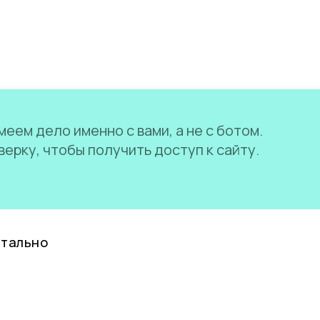
еем дело именно с вами, а не с ботом.
ерку, чтобы получить доступ к сайту.
нтально