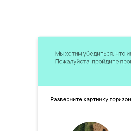
Мы хотим убедиться, что им
Пожалуйста, пройдите пров
Разверните картинку горизо