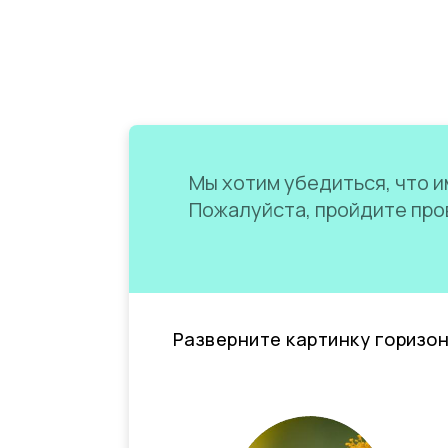
Мы хотим убедиться, что им
Пожалуйста, пройдите пров
Разверните картинку горизо