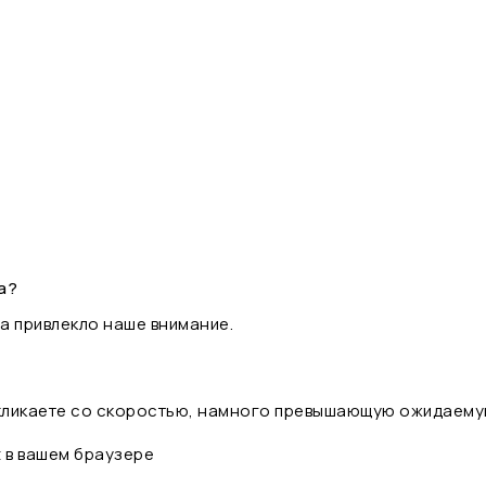
а?
а привлекло наше внимание.
 кликаете со скоростью, намного превышающую ожидаему
t в вашем браузере