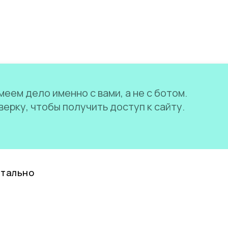
еем дело именно с вами, а не с ботом.
ерку, чтобы получить доступ к сайту.
нтально