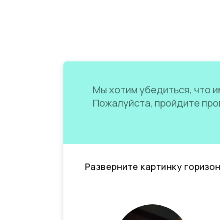
Мы хотим убедиться, что им
Пожалуйста, пройдите пров
Разверните картинку горизо