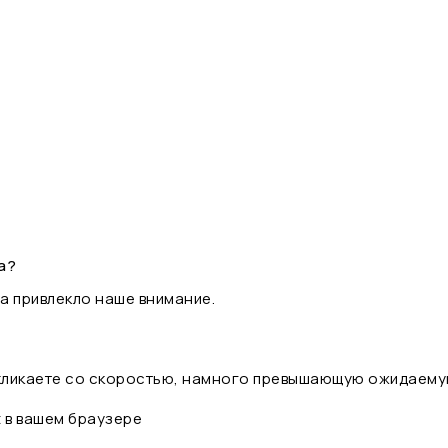
а?
а привлекло наше внимание.
 кликаете со скоростью, намного превышающую ожидаему
t в вашем браузере