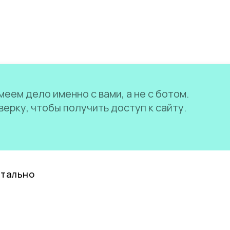
еем дело именно с вами, а не с ботом.
ерку, чтобы получить доступ к сайту.
нтально