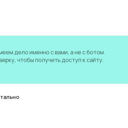
еем дело именно с вами, а не с ботом.
ерку, чтобы получить доступ к сайту.
нтально