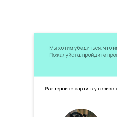
Мы хотим убедиться, что им
Пожалуйста, пройдите пров
Разверните картинку горизо