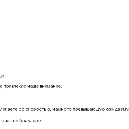
а?
а привлекло наше внимание.
 кликаете со скоростью, намного превышающую ожидаему
t в вашем браузере