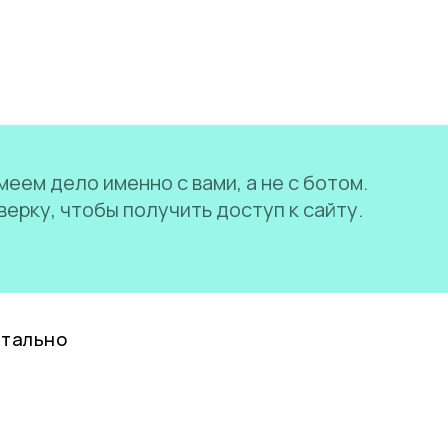
еем дело именно с вами, а не с ботом.
ерку, чтобы получить доступ к сайту.
нтально