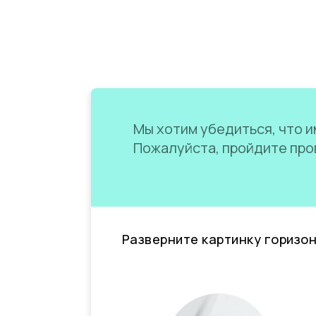
Мы хотим убедиться, что им
Пожалуйста, пройдите пров
Разверните картинку горизо