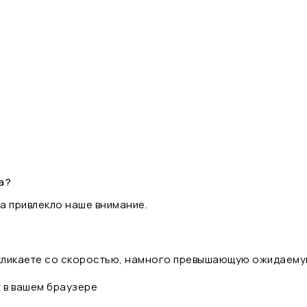
а?
а привлекло наше внимание.
 кликаете со скоростью, намного превышающую ожидаему
t в вашем браузере