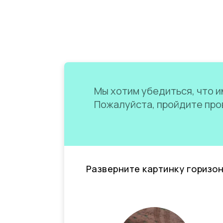
Мы хотим убедиться, что им
Пожалуйста, пройдите пров
Разверните картинку горизо