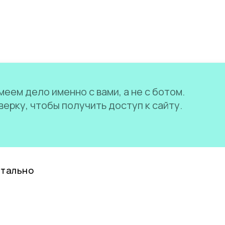
еем дело именно с вами, а не с ботом.
ерку, чтобы получить доступ к сайту.
нтально