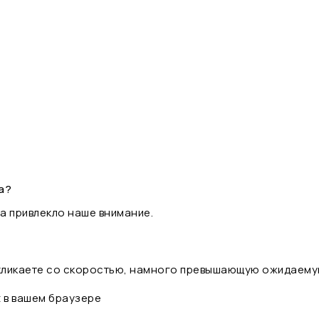
а?
а привлекло наше внимание.
 кликаете со скоростью, намного превышающую ожидаему
t в вашем браузере