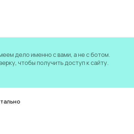
еем дело именно с вами, а не с ботом.
ерку, чтобы получить доступ к сайту.
нтально