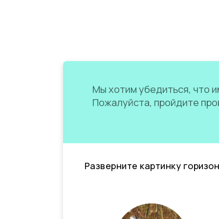
Мы хотим убедиться, что им
Пожалуйста, пройдите пров
Разверните картинку горизо