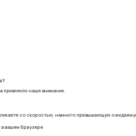
а?
а привлекло наше внимание.
 кликаете со скоростью, намного превышающую ожидаему
t в вашем браузере