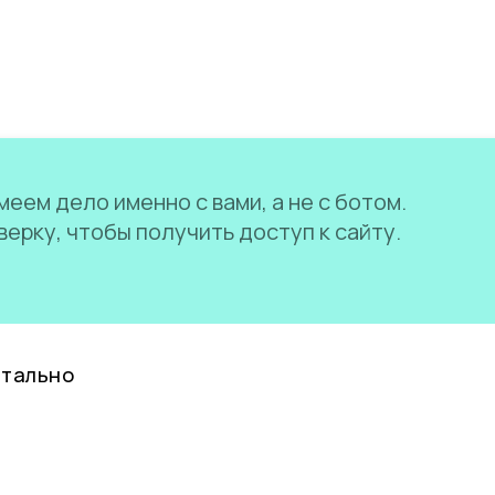
еем дело именно с вами, а не с ботом.
ерку, чтобы получить доступ к сайту.
нтально