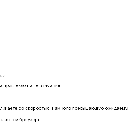
а?
а привлекло наше внимание.
 кликаете со скоростью, намного превышающую ожидаему
t в вашем браузере