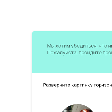
Мы хотим убедиться, что им
Пожалуйста, пройдите пров
Разверните картинку горизо