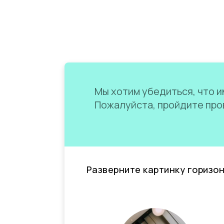
Мы хотим убедиться, что им
Пожалуйста, пройдите пров
Разверните картинку горизо