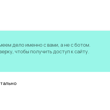
еем дело именно с вами, а не с ботом.
ерку, чтобы получить доступ к сайту.
нтально