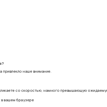
а?
а привлекло наше внимание.
 кликаете со скоростью, намного превышающую ожидаему
t в вашем браузере