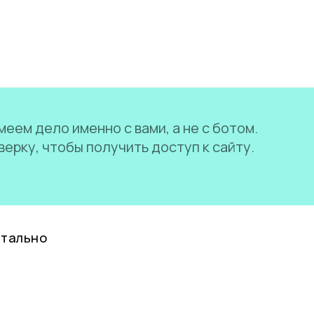
еем дело именно с вами, а не с ботом.
ерку, чтобы получить доступ к сайту.
нтально