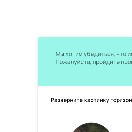
Мы хотим убедиться, что им
Пожалуйста, пройдите пров
Разверните картинку горизо