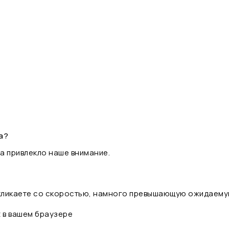
а?
а привлекло наше внимание.
 кликаете со скоростью, намного превышающую ожидаему
t в вашем браузере