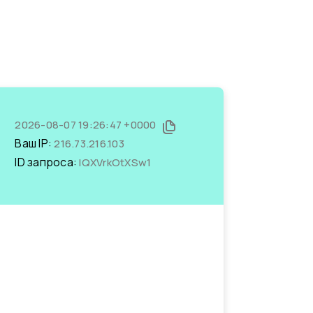
2026-08-07 19:26:47 +0000
Ваш IP:
216.73.216.103
ID запроса:
lQXVrkOtXSw1