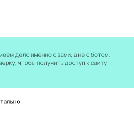
еем дело именно с вами, а не с ботом.
ерку, чтобы получить доступ к сайту.
нтально