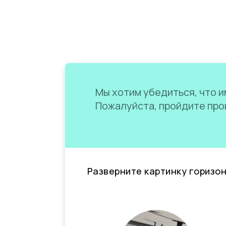
Мы хотим убедиться, что им
Пожалуйста, пройдите пров
Разверните картинку горизо