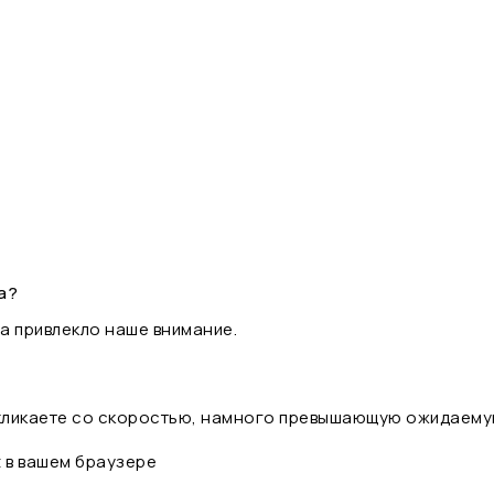
а?
а привлекло наше внимание.
 кликаете со скоростью, намного превышающую ожидаему
t в вашем браузере