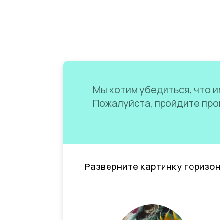
Мы хотим убедиться, что им
Пожалуйста, пройдите пров
Разверните картинку горизо