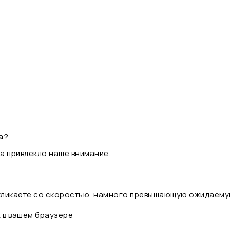
а?
а привлекло наше внимание.
 кликаете со скоростью, намного превышающую ожидаему
t в вашем браузере