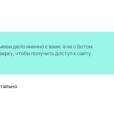
еем дело именно с вами, а не с ботом.
ерку, чтобы получить доступ к сайту.
нтально