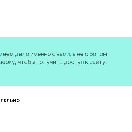
еем дело именно с вами, а не с ботом.
ерку, чтобы получить доступ к сайту.
нтально