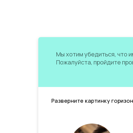
Мы хотим убедиться, что им
Пожалуйста, пройдите пров
Разверните картинку горизо