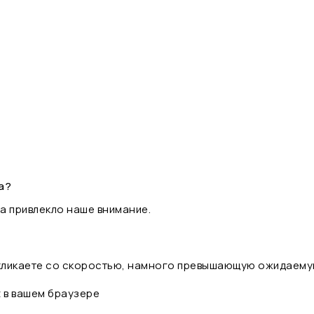
а?
а привлекло наше внимание.
 кликаете со скоростью, намного превышающую ожидаему
t в вашем браузере