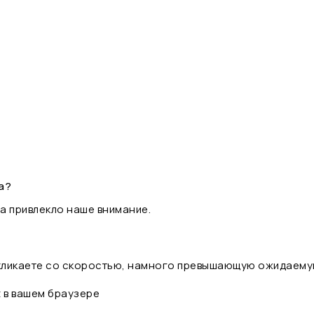
а?
а привлекло наше внимание.
 кликаете со скоростью, намного превышающую ожидаему
t в вашем браузере