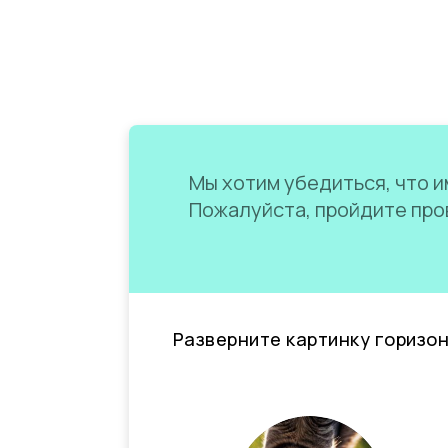
Мы хотим убедиться, что им
Пожалуйста, пройдите пров
Разверните картинку горизо