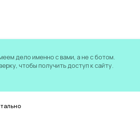
еем дело именно с вами, а не с ботом.
ерку, чтобы получить доступ к сайту.
нтально