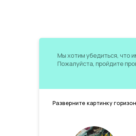
Мы хотим убедиться, что им
Пожалуйста, пройдите пров
Разверните картинку горизо