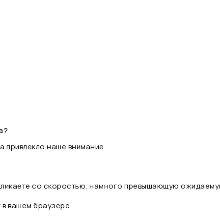
а?
а привлекло наше внимание.
 кликаете со скоростью, намного превышающую ожидаему
t в вашем браузере