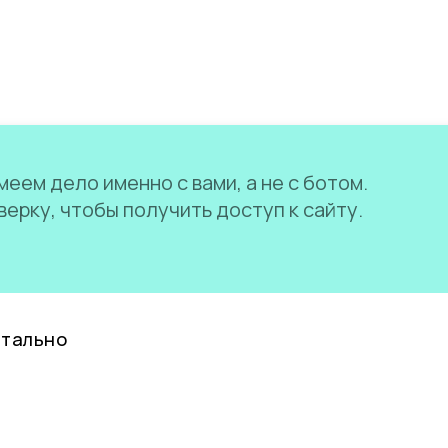
еем дело именно с вами, а не с ботом.
ерку, чтобы получить доступ к сайту.
нтально