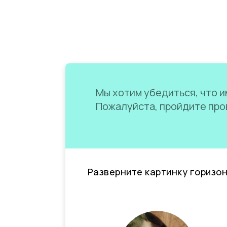
Мы хотим убедиться, что им
Пожалуйста, пройдите пров
Разверните картинку горизо