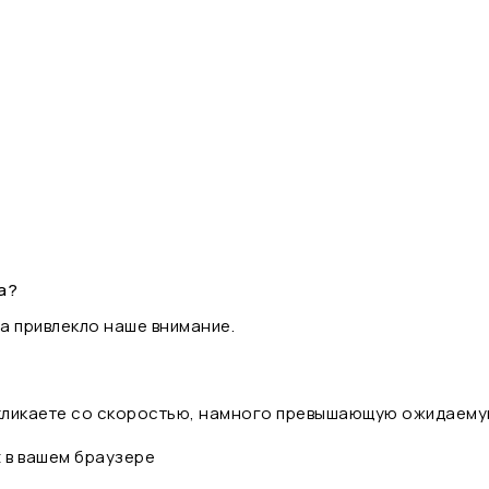
а?
а привлекло наше внимание.
 кликаете со скоростью, намного превышающую ожидаему
t в вашем браузере