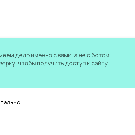
еем дело именно с вами, а не с ботом.
ерку, чтобы получить доступ к сайту.
нтально