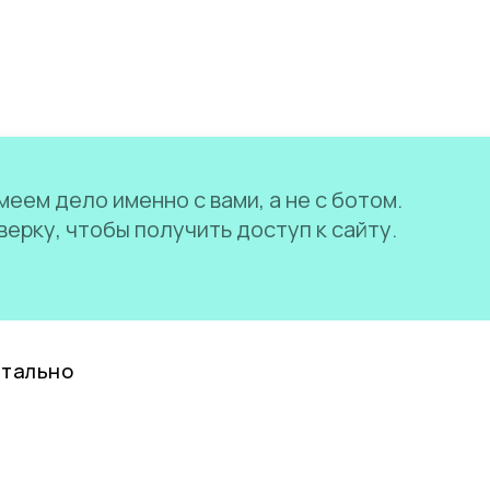
еем дело именно с вами, а не с ботом.
ерку, чтобы получить доступ к сайту.
нтально