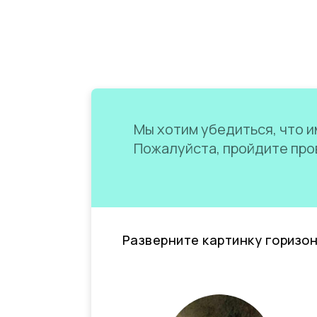
Мы хотим убедиться, что им
Пожалуйста, пройдите пров
Разверните картинку горизо