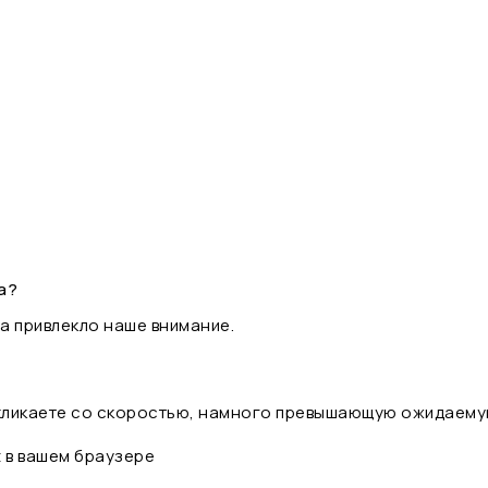
а?
а привлекло наше внимание.
 кликаете со скоростью, намного превышающую ожидаему
t в вашем браузере