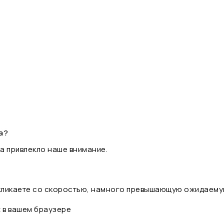
а?
а привлекло наше внимание.
 кликаете со скоростью, намного превышающую ожидаему
t в вашем браузере