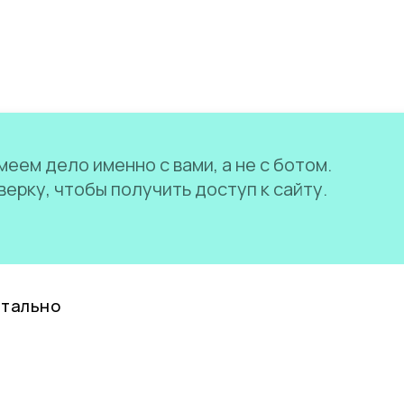
еем дело именно с вами, а не с ботом.
ерку, чтобы получить доступ к сайту.
нтально