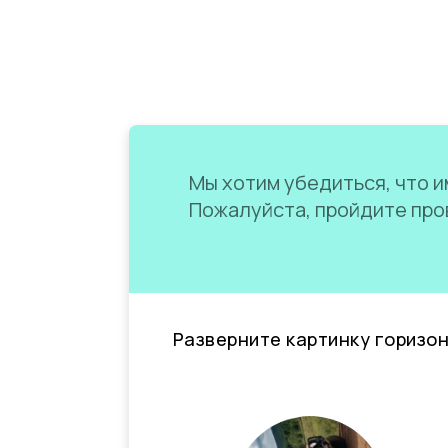
Мы хотим убедиться, что им
Пожалуйста, пройдите пров
Разверните картинку горизо