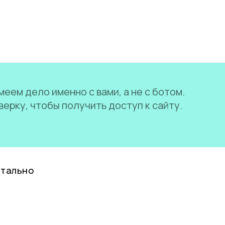
еем дело именно с вами, а не с ботом.
ерку, чтобы получить доступ к сайту.
нтально