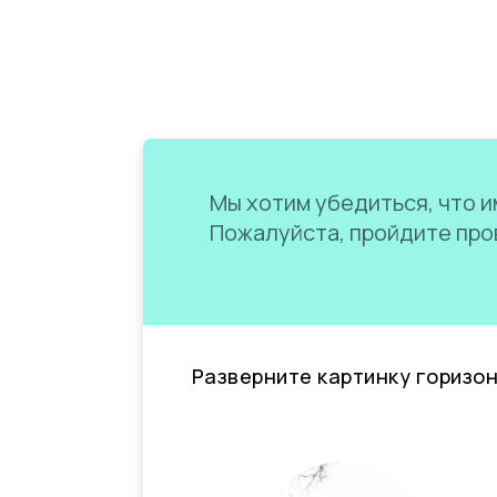
Мы хотим убедиться, что им
Пожалуйста, пройдите пров
Разверните картинку горизо