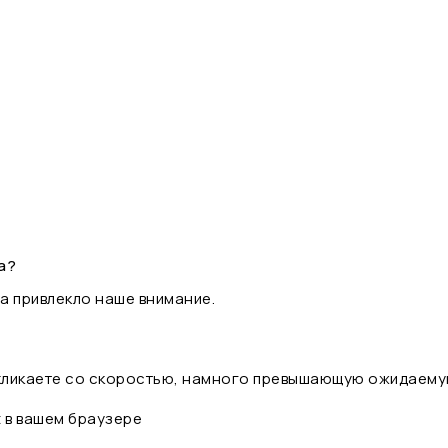
а?
а привлекло наше внимание.
 кликаете со скоростью, намного превышающую ожидаему
t в вашем браузере