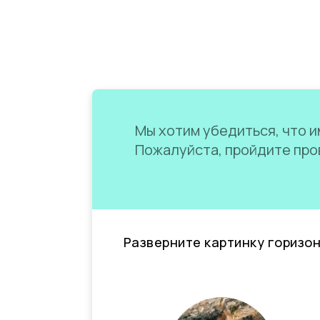
Мы хотим убедиться, что им
Пожалуйста, пройдите пров
Разверните картинку горизо