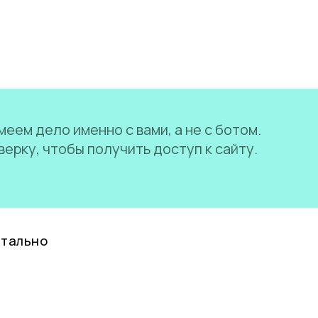
еем дело именно с вами, а не с ботом.
ерку, чтобы получить доступ к сайту.
нтально