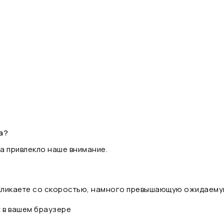
а?
а привлекло наше внимание.
 кликаете со скоростью, намного превышающую ожидаему
t в вашем браузере