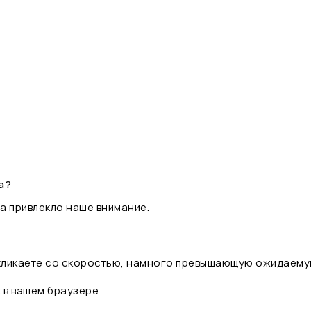
а?
а привлекло наше внимание.
 кликаете со скоростью, намного превышающую ожидаему
t в вашем браузере