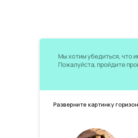
Мы хотим убедиться, что им
Пожалуйста, пройдите пров
Разверните картинку горизо