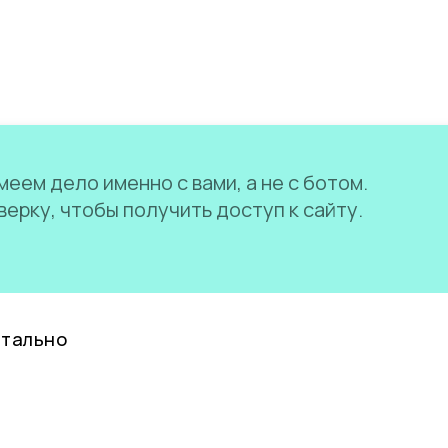
еем дело именно с вами, а не с ботом.
ерку, чтобы получить доступ к сайту.
нтально