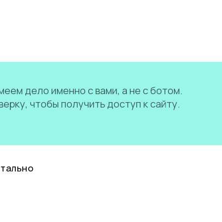
еем дело именно с вами, а не с ботом.
ерку, чтобы получить доступ к сайту.
нтально