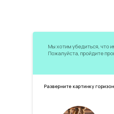
Мы хотим убедиться, что им
Пожалуйста, пройдите пров
Разверните картинку горизо