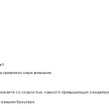
а?
а привлекло наше внимание.
 кликаете со скоростью, намного превышающую ожидаему
t в вашем браузере