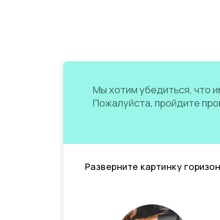
Мы хотим убедиться, что им
Пожалуйста, пройдите пров
Разверните картинку горизо