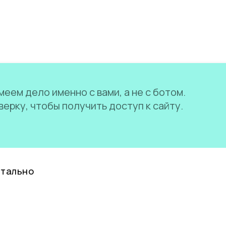
еем дело именно с вами, а не с ботом.
ерку, чтобы получить доступ к сайту.
нтально