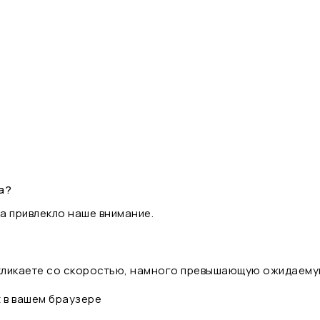
а?
а привлекло наше внимание.
 кликаете со скоростью, намного превышающую ожидаему
t в вашем браузере