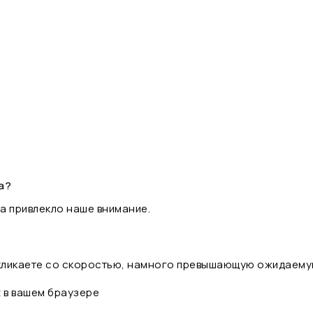
а?
а привлекло наше внимание.
 кликаете со скоростью, намного превышающую ожидаему
t в вашем браузере