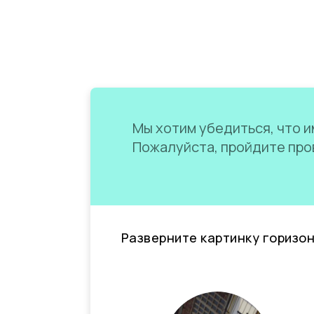
Мы хотим убедиться, что им
Пожалуйста, пройдите пров
Разверните картинку горизо