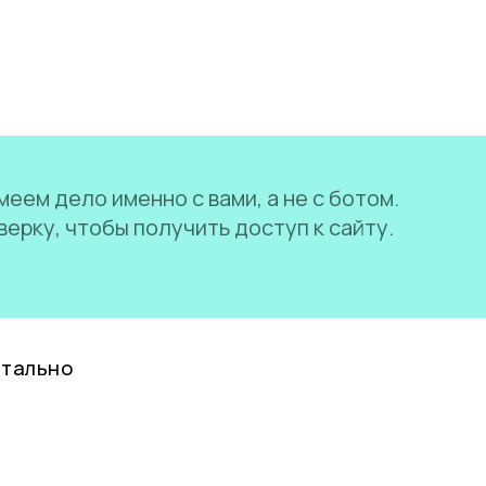
еем дело именно с вами, а не с ботом.
ерку, чтобы получить доступ к сайту.
нтально