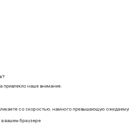
а?
а привлекло наше внимание.
 кликаете со скоростью, намного превышающую ожидаему
t в вашем браузере