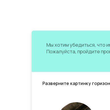
Мы хотим убедиться, что им
Пожалуйста, пройдите пров
Разверните картинку горизо