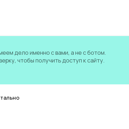
еем дело именно с вами, а не с ботом.
ерку, чтобы получить доступ к сайту.
нтально