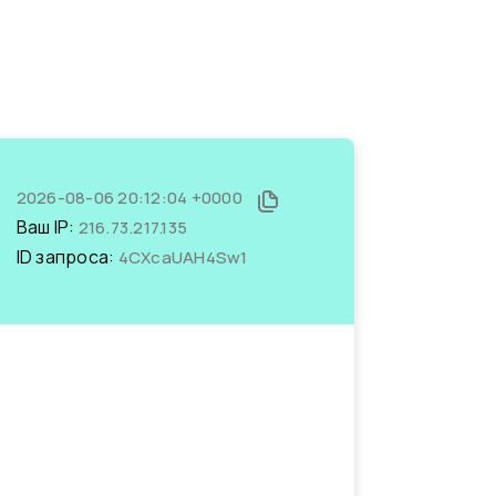
2026-08-06 20:12:04 +0000
Ваш IP:
216.73.217.135
ID запроса:
4CXcaUAH4Sw1