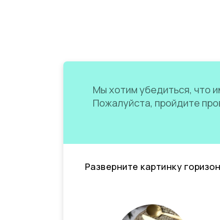
Мы хотим убедиться, что им
Пожалуйста, пройдите пров
Разверните картинку горизо