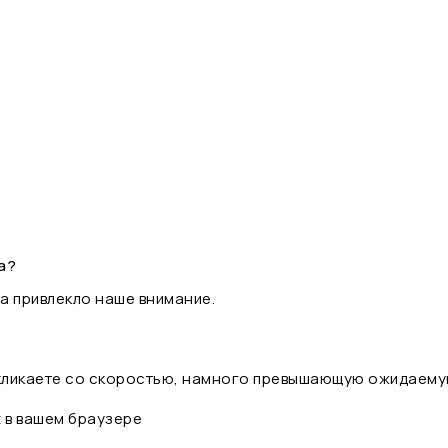
а?
а привлекло наше внимание.
 кликаете со скоростью, намного превышающую ожидаему
t в вашем браузере