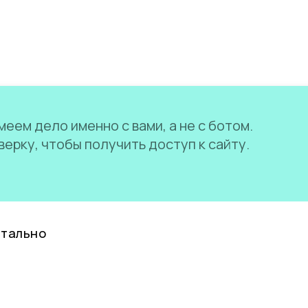
еем дело именно с вами, а не с ботом.
ерку, чтобы получить доступ к сайту.
нтально