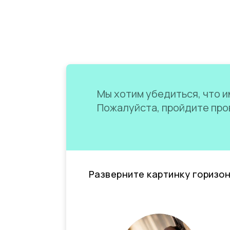
Мы хотим убедиться, что им
Пожалуйста, пройдите пров
Разверните картинку горизо