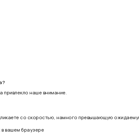
а?
а привлекло наше внимание.
 кликаете со скоростью, намного превышающую ожидаему
t в вашем браузере