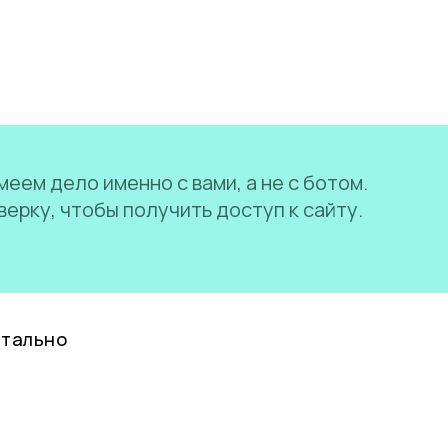
еем дело именно с вами, а не с ботом.
ерку, чтобы получить доступ к сайту.
нтально