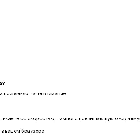
а?
а привлекло наше внимание.
 кликаете со скоростью, намного превышающую ожидаему
t в вашем браузере