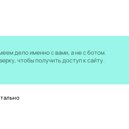
еем дело именно с вами, а не с ботом.
ерку, чтобы получить доступ к сайту.
нтально