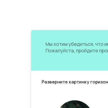
Мы хотим убедиться, что им
Пожалуйста, пройдите пров
Разверните картинку горизо