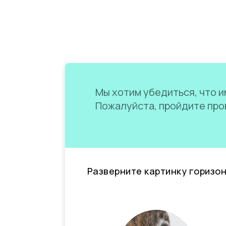
Мы хотим убедиться, что им
Пожалуйста, пройдите пров
Разверните картинку горизо