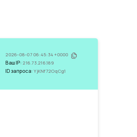
2026-08-07 06:45:34 +0000
Ваш IP:
216.73.216.189
ID запроса:
YjKNf72OqCg1