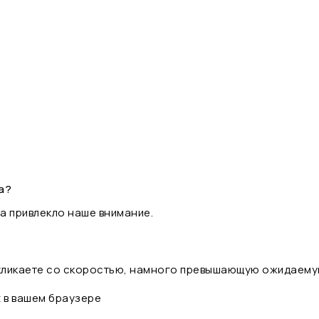
а?
а привлекло наше внимание.
 кликаете со скоростью, намного превышающую ожидаему
t в вашем браузере