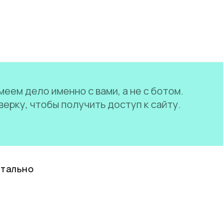
еем дело именно с вами, а не с ботом.
ерку, чтобы получить доступ к сайту.
нтально