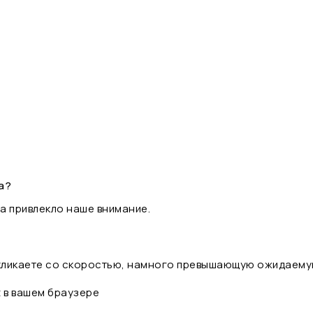
а?
а привлекло наше внимание.
 кликаете со скоростью, намного превышающую ожидаему
t в вашем браузере