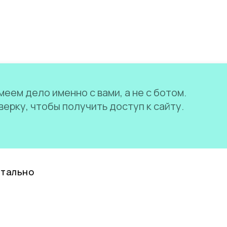
еем дело именно с вами, а не с ботом.
ерку, чтобы получить доступ к сайту.
нтально