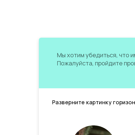
Мы хотим убедиться, что им
Пожалуйста, пройдите пров
Разверните картинку горизо