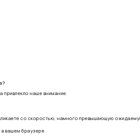
а?
а привлекло наше внимание.
 кликаете со скоростью, намного превышающую ожидаему
t в вашем браузере