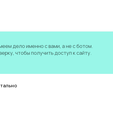
еем дело именно с вами, а не с ботом.
ерку, чтобы получить доступ к сайту.
нтально