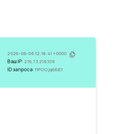
2026-08-06 12:18:41 +0000
Ваш IP:
216.73.216.109
ID запроса:
fIPOOjq68iE1