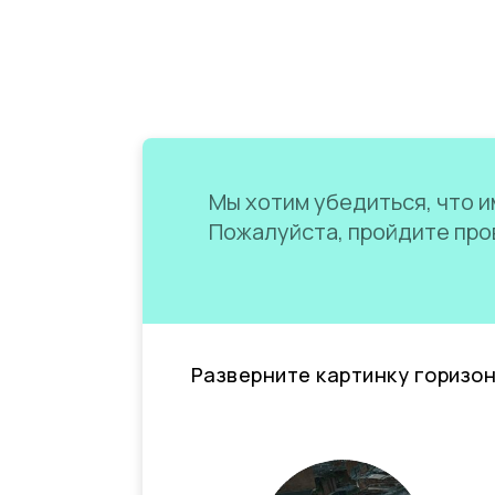
Мы хотим убедиться, что им
Пожалуйста, пройдите пров
Разверните картинку горизо