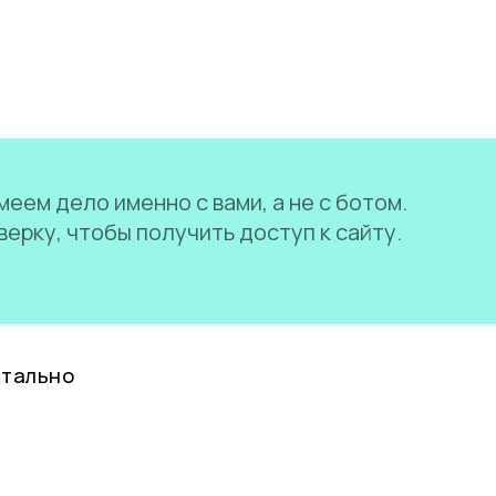
еем дело именно с вами, а не с ботом.
ерку, чтобы получить доступ к сайту.
нтально