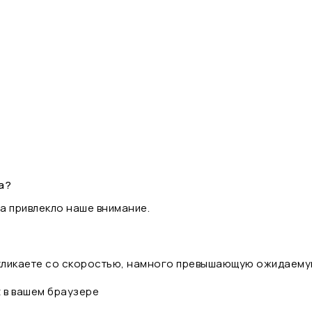
а?
а привлекло наше внимание.
 кликаете со скоростью, намного превышающую ожидаему
t в вашем браузере