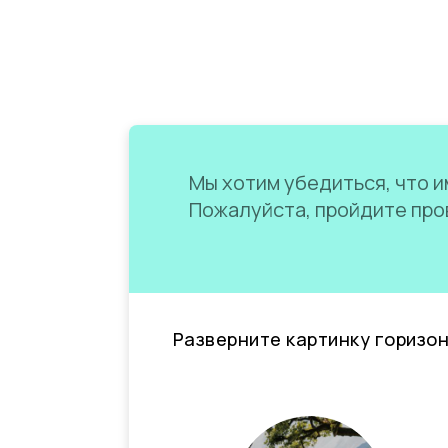
Мы хотим убедиться, что им
Пожалуйста, пройдите пров
Разверните картинку горизо