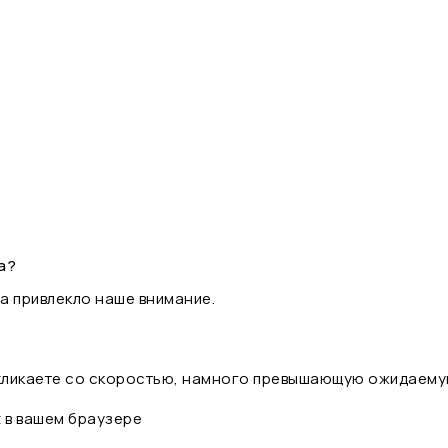
а?
а привлекло наше внимание.
 кликаете со скоростью, намного превышающую ожидаему
t в вашем браузере