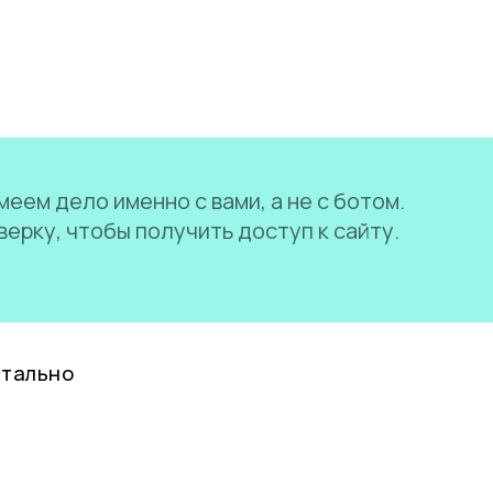
еем дело именно с вами, а не с ботом.
ерку, чтобы получить доступ к сайту.
нтально