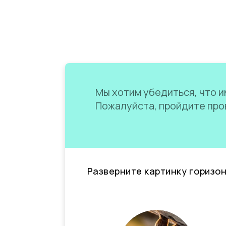
Мы хотим убедиться, что им
Пожалуйста, пройдите пров
Разверните картинку горизо