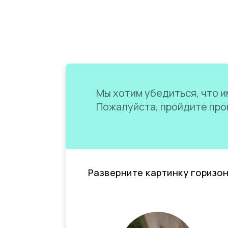
Мы хотим убедиться, что им
Пожалуйста, пройдите пров
Разверните картинку горизо