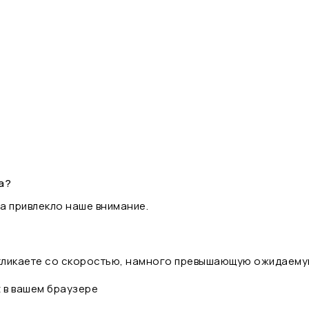
а?
а привлекло наше внимание.
 кликаете со скоростью, намного превышающую ожидаему
t в вашем браузере