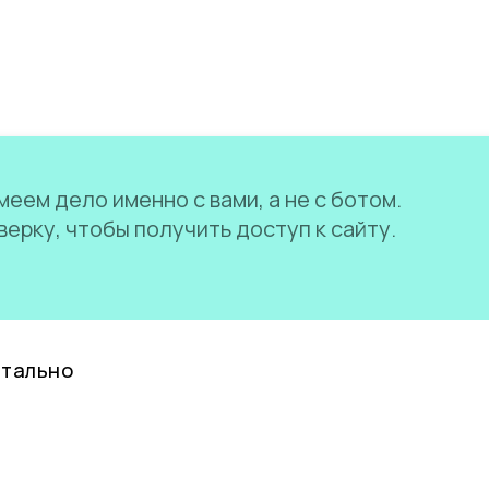
еем дело именно с вами, а не с ботом.
ерку, чтобы получить доступ к сайту.
нтально