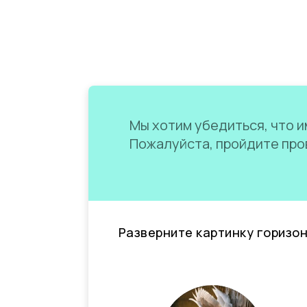
Мы хотим убедиться, что им
Пожалуйста, пройдите пров
Разверните картинку горизо