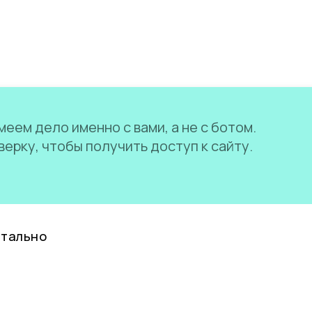
еем дело именно с вами, а не с ботом.
ерку, чтобы получить доступ к сайту.
нтально