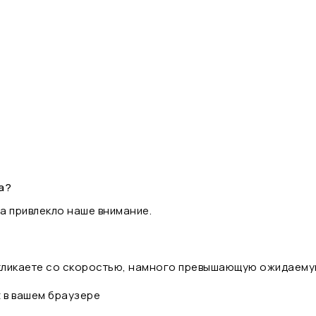
а?
а привлекло наше внимание.
 кликаете со скоростью, намного превышающую ожидаему
t в вашем браузере