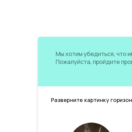
Мы хотим убедиться, что им
Пожалуйста, пройдите пров
Разверните картинку горизо