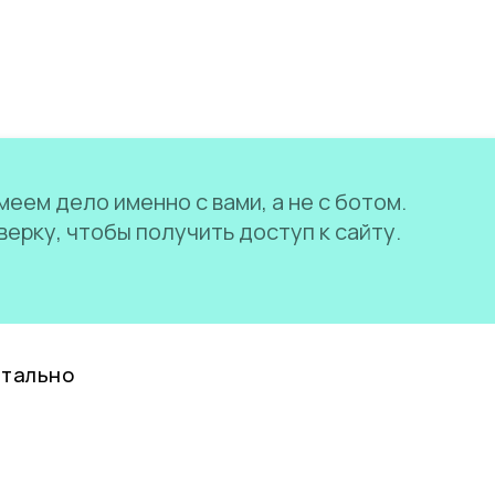
еем дело именно с вами, а не с ботом.
ерку, чтобы получить доступ к сайту.
нтально