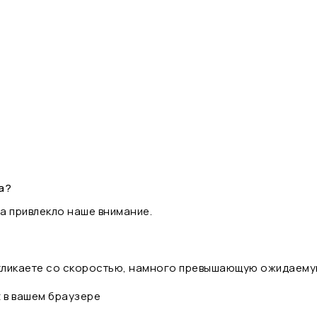
а?
а привлекло наше внимание.
 кликаете со скоростью, намного превышающую ожидаему
t в вашем браузере