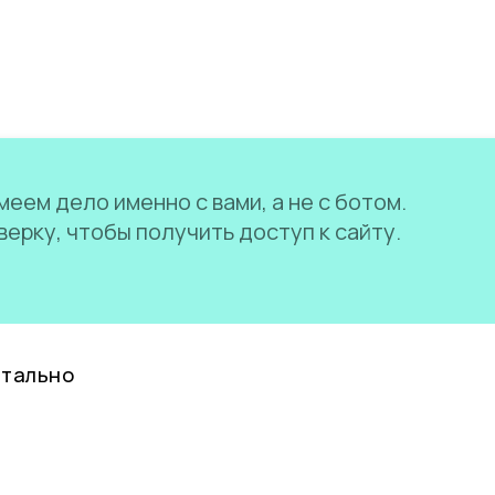
еем дело именно с вами, а не с ботом.
ерку, чтобы получить доступ к сайту.
нтально