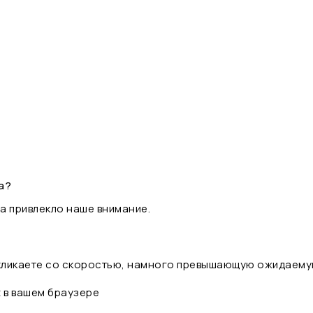
а?
а привлекло наше внимание.
 кликаете со скоростью, намного превышающую ожидаему
t в вашем браузере