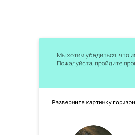
Мы хотим убедиться, что им
Пожалуйста, пройдите пров
Разверните картинку горизо