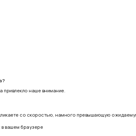
а?
а привлекло наше внимание.
 кликаете со скоростью, намного превышающую ожидаему
t в вашем браузере