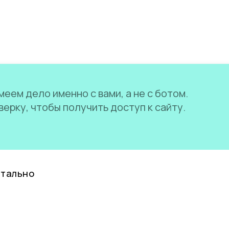
еем дело именно с вами, а не с ботом.
ерку, чтобы получить доступ к сайту.
нтально