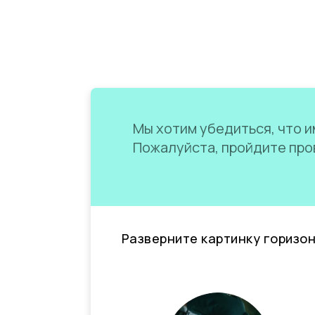
Мы хотим убедиться, что им
Пожалуйста, пройдите пров
Разверните картинку горизо