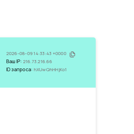
2026-08-09 14:33:43 +0000
Ваш IP:
216.73.216.66
ID запроса:
hXUwQhHHjKo1